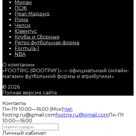
Милан
ПСЖ
Реал Мадрид
Рома
Челси
Ювентус
Клубы и Сборные
Ретро футбольная форма
Formula-1
NBA
О компании
«FOOTRIG (ФООТРИГ)» — официальный онлайн-
магазин футбольной формы и атрибутики»
© 2026
Полная версия сайта
Контакты
Пн-Пт 10:00—16:00 (Мск)
Чат:
footrig.ru@gmail.com
footrig.ru@gmail.com
Пн-Пт
10:00—16:00
Личный кабинет