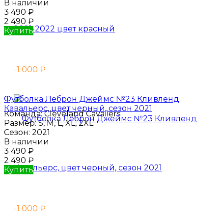
В наличии
3 490
₽
2 490
₽
Купить
-1 000
₽
Футболка Леброн Джеймс №23 Кливленд
Кавальерс, цвет черный, сезон 2021
Команда:
Cleveland Cavaliers
Размер:
S, M, L, XL, 2XL
Сезон:
2021
В наличии
3 490
₽
2 490
₽
Купить
-1 000
₽