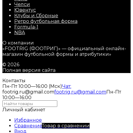
Челси
Ювентус
Клубы и Сборные
Ретро футбольная форма
Formula-1
NBA
О компании
«FOOTRIG (ФООТРИГ)» — официальный онлайн-
магазин футбольной формы и атрибутики»
© 2026
Полная версия сайта
Контакты
Пн-Пт 10:00—16:00 (Мск)
Чат:
footrig.ru@gmail.com
footrig.ru@gmail.com
Пн-Пт
10:00—16:00
Личный кабинет
Избранное
Сравнение
Товар в сравнении
Вход