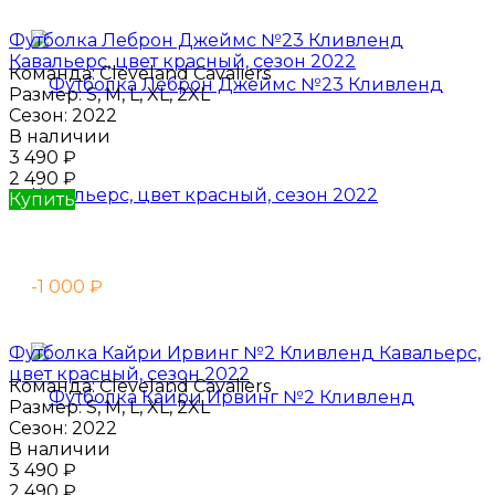
Футболка Леброн Джеймс №23 Кливленд
Кавальерс, цвет красный, сезон 2022
Команда:
Cleveland Cavaliers
Размер:
S, M, L, XL, 2XL
Сезон:
2022
В наличии
3 490
₽
2 490
₽
Купить
-1 000
₽
Футболка Кайри Ирвинг №2 Кливленд Кавальерс,
цвет красный, сезон 2022
Команда:
Cleveland Cavaliers
Размер:
S, M, L, XL, 2XL
Сезон:
2022
В наличии
3 490
₽
2 490
₽