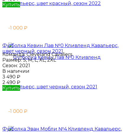
Купить
-1 000
₽
Футболка Кевин Лав №0 Кливленд Кавальерс,
цвет черный, сезон 2021
Команда:
Cleveland Cavaliers
Размер:
S, M, L, XL, 2XL
Сезон:
2021
В наличии
3 490
₽
2 490
₽
Купить
-1 000
₽
Футболка Эван Мобли №4 Кливленд Кавальерс,