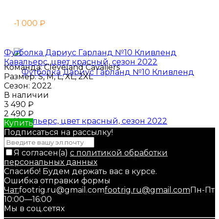
-1 000
₽
Футболка Дариус Гарланд №10 Кливленд
Кавальерс, цвет красный, сезон 2022
Команда:
Cleveland Cavaliers
Размер:
S, M, L, XL, 2XL
Сезон:
2022
В наличии
3 490
₽
2 490
₽
Купить
Подписаться на рассылкy!
Я согласен(a)
с политикой обработки
персональных данных
Спасибо! Будем держать вас в курсе.
Ошибка отправки формы
Чат:
footrig.ru@gmail.com
footrig.ru@gmail.com
Пн-Пт
10:00—16:00
Мы в соц.сетях