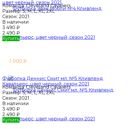
цвет черный, сезон 2021
Команда:
Cleveland Cavaliers
Размер:
S, M, L, XL, 2XL
Сезон:
2021
В наличии
3 490
₽
2 490
₽
Купить
-1 000
₽
Футболка Деннис Смит мл. №5 Кливленд
Кавальерс, цвет черный, сезон 2021
Команда:
Cleveland Cavaliers
Размер:
S, M, L, XL, 2XL
Сезон:
2021
В наличии
3 490
₽
2 490
₽
Купить