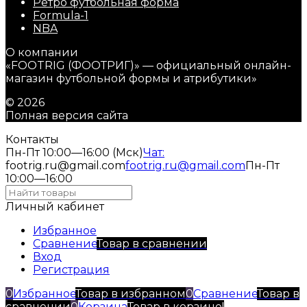
Ретро футбольная форма
Formula-1
NBA
О компании
«FOOTRIG (ФООТРИГ)» — официальный онлайн-
магазин футбольной формы и атрибутики»
© 2026
Полная версия сайта
Контакты
Пн-Пт 10:00—16:00 (Мск)
Чат:
footrig.ru@gmail.com
footrig.ru@gmail.com
Пн-Пт
10:00—16:00
Личный кабинет
Избранное
Сравнение
Товар в сравнении
Вход
Регистрация
0
Избранное
Товар в избранном
0
Сравнение
Товар в
сравнении
0
Корзина
Товар в корзине!