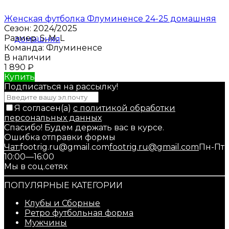
Женская футболка Флуминенсе 24-25 домашняя
Сезон:
2024/2025
Размер:
S, M, L
Команда:
Флуминенсе
В наличии
1 890
₽
Купить
Подписаться на рассылкy!
Я согласен(a)
с политикой обработки
персональных данных
Спасибо! Будем держать вас в курсе.
Ошибка отправки формы
Чат:
footrig.ru@gmail.com
footrig.ru@gmail.com
Пн-Пт
10:00—16:00
Мы в соц.сетях
ПОПУЛЯРНЫЕ КАТЕГОРИИ
Клубы и Сборные
Ретро футбольная форма
Мужчины