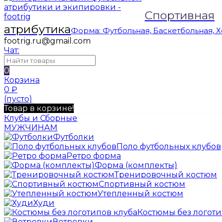
Спортивная
атрибутика
Форма: Футбольная, Баскетбольная, 
footrig.ru@gmail.com
Чат:
0
Корзина
0
₽
(пусто)
Товар в корзине!
Клубы и Сборные
МУЖЧИНАМ
Футболки
Поло футбольных клубов
Ретро форма
Форма (комплекты)
Тренировочный костюм
Спортивный костюм
Утепленный костюм
Худи
Костюмы без логоти
Ветровки