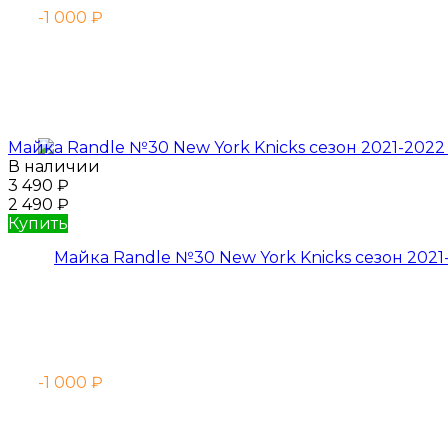
-1 000
₽
Майка Randle №30 New York Knicks сезон 2021-202
В наличии
3 490
₽
2 490
₽
Купить
-1 000
₽