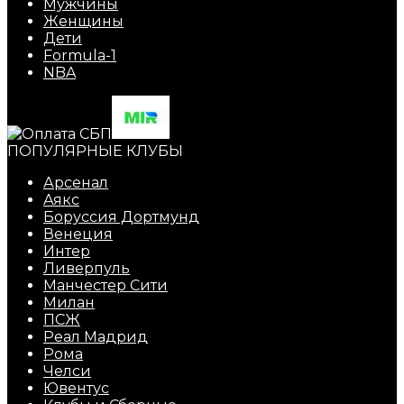
Мужчины
Женщины
Дети
Formula-1
NBA
ПОПУЛЯРНЫЕ КЛУБЫ
Арсенал
Аякс
Боруссия Дортмунд
Венеция
Интер
Ливерпуль
Манчестер Сити
Милан
ПСЖ
Реал Мадрид
Рома
Челси
Ювентус