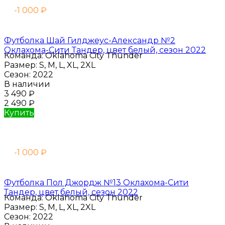
-1 000
₽
Футболка Шай Гилджеус-Александр №2
Оклахома-Сити Тандер, цвет белый, сезон 2022
Команда:
Oklahoma City Thunder
Размер:
S, M, L, XL, 2XL
Сезон:
2022
В наличии
3 490
₽
2 490
₽
Купить
-1 000
₽
Футболка Пол Джордж №13 Оклахома-Сити
Тандер, цвет белый, сезон 2022
Команда:
Oklahoma City Thunder
Размер:
S, M, L, XL, 2XL
Сезон:
2022