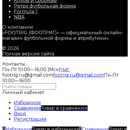
Клубы и Сборные
Ретро футбольная форма
Formula-1
NBA
О компании
«FOOTRIG (ФООТРИГ)» — официальный онлайн-
магазин футбольной формы и атрибутики»
© 2026
Полная версия сайта
Контакты
Пн-Пт 10:00—16:00 (Мск)
Чат:
footrig.ru@gmail.com
footrig.ru@gmail.com
Пн-Пт
10:00—16:00
Личный кабинет
Избранное
Сравнение
Товар в сравнении
Вход
Регистрация
0
Избранное
Товар в избранном
0
Сравнение
Товар в