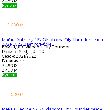
2 490
₽
Купить
-1 000
₽
Майка Anthony №7 Oklahoma City Thunder сезон
2021-2022 цвет голубой
Команда:
Oklahoma City Thunder
Размер:
S, M, L, XL, 2XL
Сезон:
2021/2022
В наличии
3 490
₽
2 490
₽
Купить
-1 000
₽
Майка George №13 Oklahoma City Thunder сезон